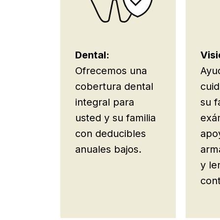
Dental:
Visi
Ofrecemos una
Ayu
cobertura dental
cuid
integral para
su f
usted y su familia
exá
con deducibles
apo
anuales bajos.
arm
y le
cont