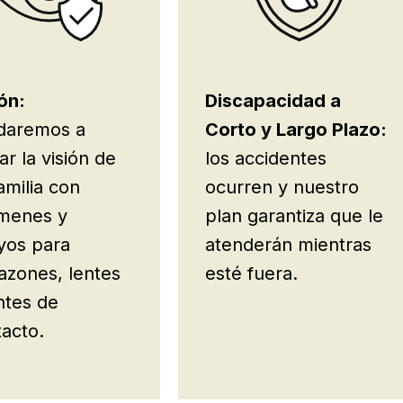
ón:
Discapacidad a
daremos a
Corto y Largo Plazo:
ar la visión de
los accidentes
amilia con
ocurren y nuestro
menes y
plan garantiza que le
yos para
atenderán mientras
azones, lentes
esté fuera.
ntes de
acto.